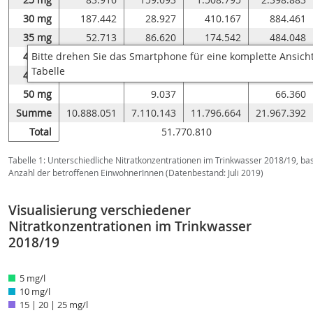
30 mg
187.442
28.927
410.167
884.461
35 mg
52.713
86.620
174.542
484.048
40 mg
21.804
4.183
151.223
270.439
45 mg
50.085
34.897
285.073
50 mg
9.037
66.360
Summe
10.888.051
7.110.143
11.796.664
21.967.392
Total
51.770.810
Tabelle 1: Unterschiedliche Nitratkonzentrationen im Trinkwasser 2018/19, ba
Anzahl der betroffenen EinwohnerInnen (Datenbestand: Juli 2019)
Visualisierung verschiedener
Nitratkonzentrationen im Trinkwasser
2018/19
5 mg/l
10 mg/l
15 | 20 | 25 mg/l