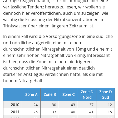
Anfrage reagiert haben, ist es nicht möglich hier eine
verlässliche Tendenz heraus zu lesen, wir wollen sie
dennoch hier veröffentlichen, auch um zu zeigen, wie
wichtig die Erfassung der Nitratkonzentrationen im
Trinkwasser über einen längeren Zeitraum ist.
In einem Fall wird die Versorgungszone in eine südliche
und nördliche aufgeteilt, eine mit einem
durchschnittlichen Nitratgehalt von 18mg und eine mit
einem sehr hohen Nitratgehalt von 42mg. Interessant
ist hier, dass die Zone mit einem niedrigeren,
durchschnittlichen Nitratgehalt einen deutlich
stärkeren Anstieg zu verzeichnen hatte, als die mit
hohem Nitratgehalt.
Zone D
Zone D
Zone A
Zone B
Zone C
Nord
Süd
2010
24
30
43
37
12
2011
26
33
40
41
15