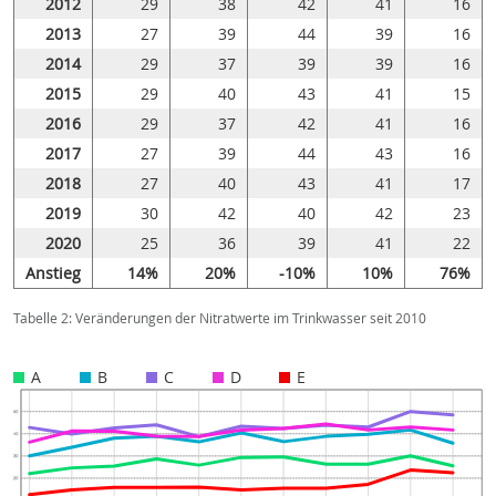
2012
29
38
42
41
16
2013
27
39
44
39
16
2014
29
37
39
39
16
2015
29
40
43
41
15
2016
29
37
42
41
16
2017
27
39
44
43
16
2018
27
40
43
41
17
2019
30
42
40
42
23
2020
25
36
39
41
22
Anstieg
14%
20%
-10%
10%
76%
Tabelle 2: Veränderungen der Nitratwerte im Trinkwasser seit 2010
A
B
C
D
E