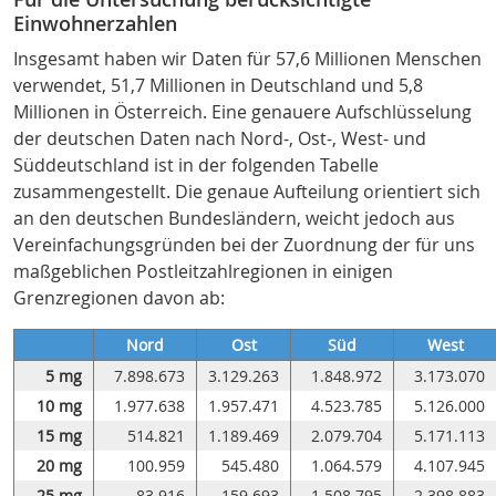
Einwohnerzahlen
Insgesamt haben wir Daten für 57,6 Millionen Menschen
verwendet, 51,7 Millionen in Deutschland und 5,8
Millionen in Österreich. Eine genauere Aufschlüsselung
der deutschen Daten nach Nord-, Ost-, West- und
Süddeutschland ist in der folgenden Tabelle
zusammengestellt. Die genaue Aufteilung orientiert sich
an den deutschen Bundesländern, weicht jedoch aus
Vereinfachungsgründen bei der Zuordnung der für uns
maßgeblichen Postleitzahlregionen in einigen
Grenzregionen davon ab:
Nord
Ost
Süd
West
5 mg
7.898.673
3.129.263
1.848.972
3.173.070
10 mg
1.977.638
1.957.471
4.523.785
5.126.000
15 mg
514.821
1.189.469
2.079.704
5.171.113
20 mg
100.959
545.480
1.064.579
4.107.945
25 mg
83.916
159.693
1.508.795
2.398.883